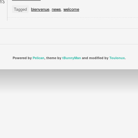
WS
Tagged
bienvenue
,
news
,
welcome
Powered by
Pelican
, theme by
tBunnyMan
and modified by
Toulonux
.