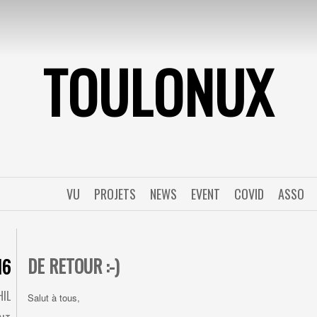
TOULONUX
VU
PROJETS
NEWS
EVENT
COVID
ASSO
DE RETOUR :-)
16
HIL
Salut à tous,