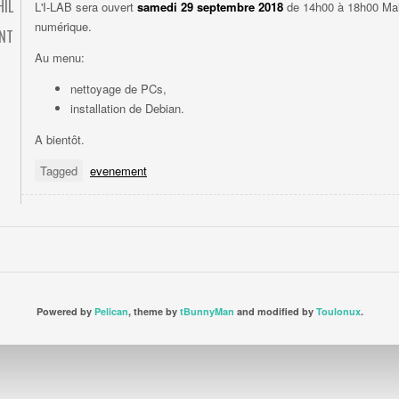
HIL
L'I-LAB sera ouvert
samedi 29 septembre 2018
de 14h00 à 18h00 Mais
numérique.
ENT
Au menu:
nettoyage de PCs,
installation de Debian.
A bientôt.
Tagged
evenement
Powered by
Pelican
, theme by
tBunnyMan
and modified by
Toulonux
.