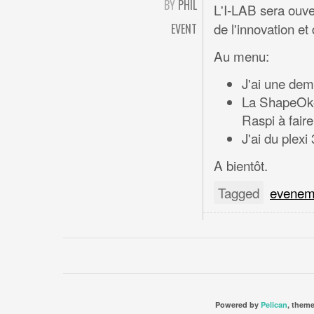
BY
PHIL
L'I-LAB sera ouv
de l'innovation e
EVENT
Au menu:
J'ai une dem
La ShapeOko 
Raspi à faire 
J'ai du plex
A bientôt.
Tagged
evenem
Powered by
Pelican
, them