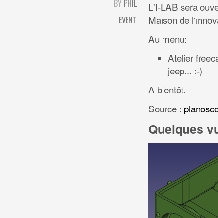
BY
PHIL
L'I-LAB sera ouv
Maison de l'innov
EVENT
Au menu:
Atelier freec
jeep... :-)
A bientôt.
Source :
planosco
Quelques vu