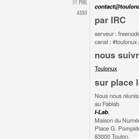
BY
PHIL
contact@toulon
ASSO
par IRC
serveur : freenod
canal : #toulonux
nous suivr
Toulonux
sur place 
Nous nous réuniss
au Fablab
,
I-Lab
Maison du Numéri
Place G. Pompid
83000 Toulon.