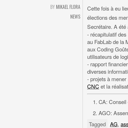
BY
MIKAEL FLORA
Cette fois à eu l
NEWS
élections des m
Secrétaire. A été
- récapitulatif de
au FabLab de la M
aux Coding Goût
utilisateurs de logi
- rapport financie
diverses informat
- projets à mener 
CNC
et la réalis
CA: Conseil 
AGO: Assemb
Tagged
AG
,
as