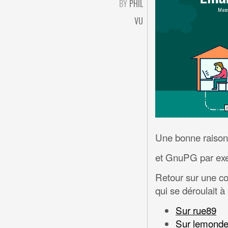
BY
PHIL
VU
Une bonne raison d'
et GnuPG par ex
Retour sur une 
qui se déroulait 
Sur rue89
Sur lemond