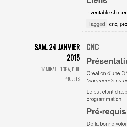
inventable shape
Tagged
cnc
,
pro
CNC
SAM. 24 JANVIER
2015
Présentati
BY
MIKAEL FLORA, PHIL
Création d'une CN
PROJETS
"commande numéri
Le but étant d'ap
programmation.
Pré-requis
De la bonne volont