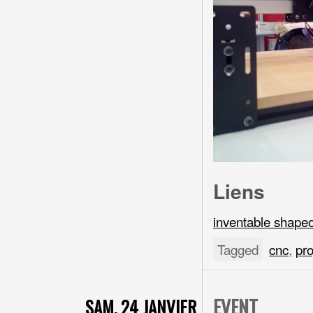
Liens
inventable shape
Tagged
cnc
,
pro
EVENT
SAM. 24 JANVIER