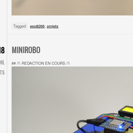
Tagged
esp8266
,
projets
MINIROBO
18
HIL
## /!\ REDACTION EN COURS /!\
TS