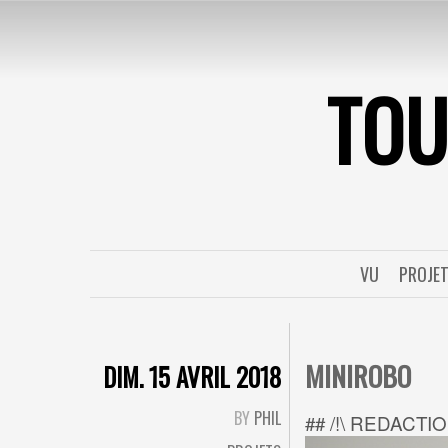
TO
VU
PROJE
MINIROBO
DIM. 15 AVRIL 2018
BY
PHIL
## /!\ REDACTI